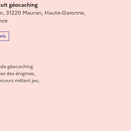
cuit géocaching
n, 31220 Mauran, Haute-Garonne,
nce
ris
s de géocaching
lvez des énigmes,
rcours mêlant jeu,