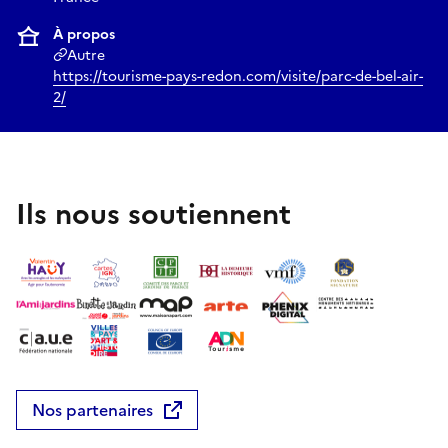
À propos
Autre
https://tourisme-pays-redon.com/visite/parc-de-bel-air-
2/
Ils nous soutiennent
Nos partenaires