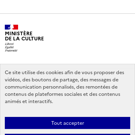
MINISTÈRE
DE LA CULTURE
legifrance.gouv.fr
info.gouv.fr
Ce site utilise des cookies afin de vous proposer des
vidéos, des boutons de partage, des messages de
service-public.gouv.fr
data.gouv.fr
communication personnalisés, des remontées de
contenus de plateformes sociales et des contenus
animés et interactifs.
Crédits
Accessibilité : partiellement conforme
Mentions légales
Politique d’utilisation des témoins de connexion (cookies)
Politique
Tout accepter
générale de protection des données
Nous contacter
Nos