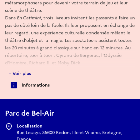
métamorphosera pour devenir votre terrain de jeu et leur
scène de théâtre.
Dans
En Catimini
, trois livreurs invitent les passants à faire un
pas de côté loin de la foule. Ils leur proposent en échange de
leur regard, une expérience culturelle condensée mêlant le
théâtre d'objet et la magie. Les spectateurs assistent toutes
les 20 minutes à grand classique sur banc en 12 minutes. Au
répertoire, tour à tour : Cyrano de Bergerac, l'Odyssée
d'Homère, Richard III et Moby Dick.
+ Voir plus
Informations
Parc de Bel-Air
Localisation
Rue Lesage, 35600 Redon, Ille-et-Vilaine, Bretagne,
France