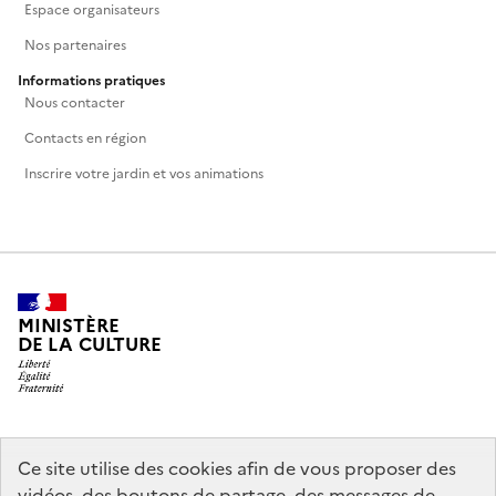
Espace organisateurs
Nos partenaires
Informations pratiques
Nous contacter
Contacts en région
Inscrire votre jardin et vos animations
MINISTÈRE
DE LA CULTURE
legifrance.gouv.fr
info.gouv.fr
Ce site utilise des cookies afin de vous proposer des
vidéos, des boutons de partage, des messages de