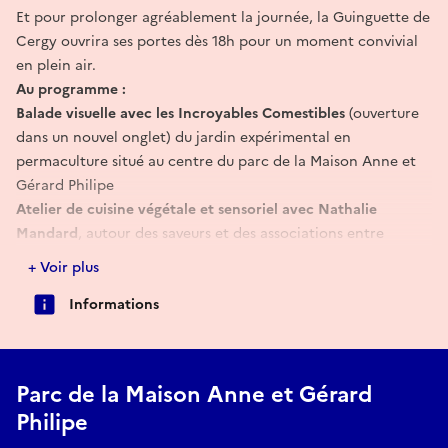
Et pour prolonger agréablement la journée, la Guinguette de
Cergy ouvrira ses portes dès 18h pour un moment convivial
en plein air.
Au programme :
Balade visuelle avec les Incroyables Comestibles
(ouverture
dans un nouvel onglet) du jardin expérimental en
permaculture situé au centre du parc de la Maison Anne et
Gérard Philipe
Atelier de cuisine végétale et sensoriel avec Nathalie
Mandard
, autour des saveurs et des associations entre
couleurs et goûts. Cette proposition, bien que faisant appel
+ Voir plus
à la perception visuelle, est ouverte aux personnes non et
Informations
malvoyantes, qui pourront pleinement participer à travers la
dégustation, les textures et les échanges avec le groupe.
Visite guidée et conseils pratiques du maraicher Alain
Crochot
pour la gestion d’un verger biologique, résilient face
Parc de la Maison Anne et Gérard
aux changements climatiques
Philipe
Découverte du rôle des abeilles et des étapes de fabrication