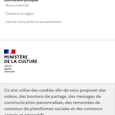
Informations pratiques
Nous contacter
Contacts en région
Inscrire votre jardin et vos animations
MINISTÈRE
DE LA CULTURE
legifrance.gouv.fr
info.gouv.fr
Ce site utilise des cookies afin de vous proposer des
vidéos, des boutons de partage, des messages de
service-public.gouv.fr
data.gouv.fr
communication personnalisés, des remontées de
contenus de plateformes sociales et des contenus
animés et interactifs.