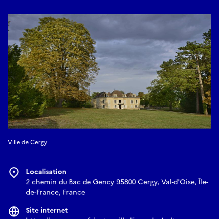
du miel
, à travers une approche sensorielle avec l’apicultrice
Bénédicte De Pous
Ville de Cergy
Localisation
2 chemin du Bac de Gency 95800 Cergy, Val-d'Oise, Île-
de-France, France
Site internet