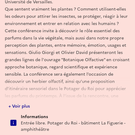
Université de Versailles.
Que sentent vraiment les plantes ? Comment utilisent-elles
les odeurs pour attirer les insectes, se protéger, réagir à leur
environnement et entrer en relation avec les humains ?
Cette conférence invite à découvrir le rôle essentiel des
parfums dans la vie végétale, mais aussi dans notre propre
perception des plantes, entre mémoire, émotion, usages et
sensations. Giulio Giorgi et Olivier David présenteront les
grandes lignes de l'ouvrage "Botanique Olfactive" en croisant
approche botanique, regard scientifique et expérience
sensible. La conférence sera également l’occasion de
découvrir un herbier olfactif, ainsi qu’une proposition
d’itinéraire sensoriel dans le Potager du Roi pour apprécier
les parfums du printemps. À l’issue de la rencontre, une
séance de signature du livre par Giulio Giorgi sera proposée
+ Voir plus
au public.
Informations
Dans le cadre de Rendez-vous aux jardins et des Journées
Entrée libre. Potager du Roi - bâtiment La Figuerie -
nationales de l’agriculture.
amphithéâtre