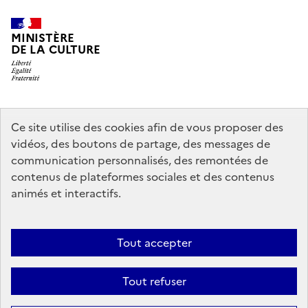
MINISTÈRE
DE LA CULTURE
legifrance.gouv.fr
info.gouv.fr
Ce site utilise des cookies afin de vous proposer des
vidéos, des boutons de partage, des messages de
service-public.gouv.fr
data.gouv.fr
communication personnalisés, des remontées de
contenus de plateformes sociales et des contenus
animés et interactifs.
Crédits
Accessibilité : partiellement conforme
Mentions légales
Politique d’utilisation des témoins de connexion (cookies)
Politique
Tout accepter
générale de protection des données
Nous contacter
Nos
Tout refuser
partenaires