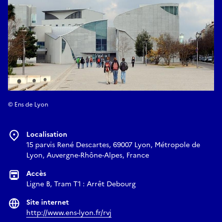
© Ens de Lyon
Localisation
15 parvis René Descartes, 69007 Lyon, Métropole de
Lyon, Auvergne-Rhône-Alpes, France
Accès
Ligne B, Tram T1 : Arrêt Debourg
Site internet
http://www.ens-lyon.fr/rvj