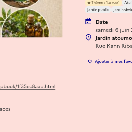
Thème : "La vue"
Atel
Jardin public
Jardin vivri
Date
samedi 6 juin
Jardin atoumo
Rue Kann Riba
Ajouter à mes favo
lipbook/1f35ec8aab.html
laces