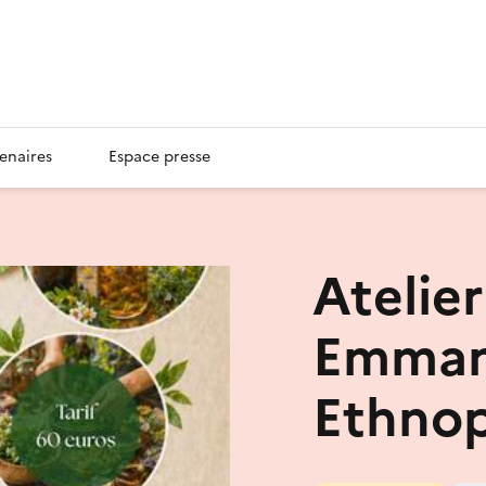
enaires
Espace presse
Atelier
Emman
Ethno