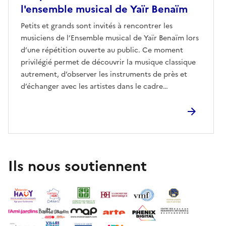
l'ensemble musical de Yaïr Benaïm
Petits et grands sont invités à rencontrer les
musiciens de l’Ensemble musical de Yaïr Benaïm lors
d’une répétition ouverte au public. Ce moment
privilégié permet de découvrir la musique classique
autrement, d’observer les instruments de près et
d’échanger avec les artistes dans le cadre
exceptionnel de l’église abbatiale.Animation
comprise dans le prix du billet d’entrée
familles.L’après-midi, l’association des Amis de
Flaran propose un concert à 15h dans l’église
abbatiale, avec l’Ensemble musical de Yaïr Benaïm :
Yaïr Benaïm et Claire Lagarde au violon, Ona Unc au
Ils nous soutiennent
violoncelle et Diane Fourès, soprano.Au
programme, des œuvres de Vivaldi, Haendel, Fauré,
Puccini, Borodine, Mozart et
Rameau.Renseignements, tarifs et réservations
auprès de l’association des Amis de Flaran :