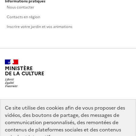
Informations pratiques
Nous contacter
Contacts en région
Inscrire votre jardin et vos animations
MINISTÈRE
DE LA CULTURE
legifrance.gouv.fr
info.gouv.fr
Ce site utilise des cookies afin de vous proposer des
vidéos, des boutons de partage, des messages de
service-public.gouv.fr
data.gouv.fr
communication personnalisés, des remontées de
contenus de plateformes sociales et des contenus