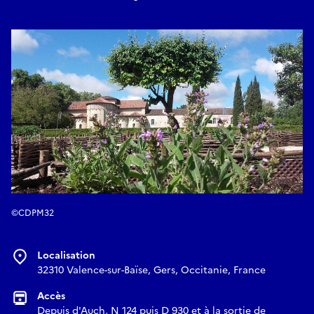
©CDPM32
Localisation
32310 Valence-sur-Baïse, Gers, Occitanie, France
Accès
Depuis d'Auch, N 124 puis D 930 et à la sortie de