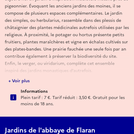
pigeonnier. Évoquant les anciens jardins des moines, il se
compose de plusieurs espaces complémentaires. Le jardin
des simples, ou herbularius, rassemble dans des plessis de
châtaignier des plantes médicinales autrefois utilisées par les
religieux. À proximité, le potager ou hortus présente petits
fruitiers, plantes maraîchères et vigne en échalas cultivés sur
des plates-bandes. Une prairie fauchée une seule fois par an
contribue également à préserver la biodiversité du site.
Enfin, le verger, ou viridarium, complète cet ensemble
inspiré des jardins monastiques d’autrefois.
À l’extérieur de l’abbaye, un vaste parc arboré accessible
+ Voir plus
toute l’année permet de rejoindre le sentier de la Baïse.
Informations
Aménagé par le Conseil départemental du Gers, ce chemin
Plein tarif : 7 €. Tarif réduit : 3,50 €. Gratuit pour les
piétonnier relie le port de Valence-sur-Baïse à la base de
moins de 18 ans.
loisirs de Gauge, à Condom, en passant notamment par la
double écluse de Graziac.
Jardins de l'abbaye de Flaran