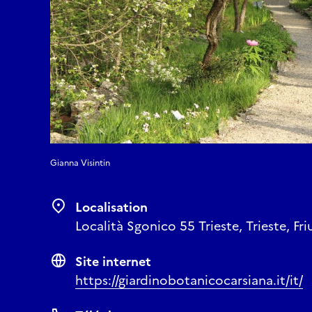
Gianna Visintin
Localisation
Località Sgonico 55 Trieste, Trieste, Friu
Site internet
https://giardinobotanicocarsiana.it/it/