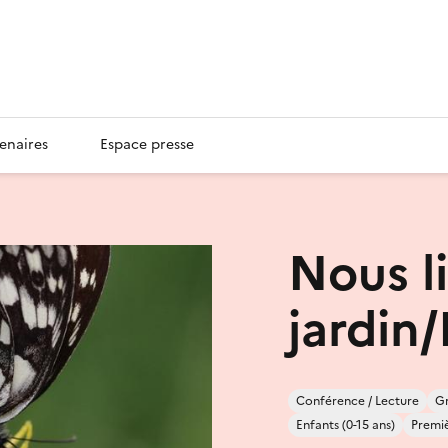
enaires
Espace presse
Nous l
jardin
Conférence / Lecture
Gr
Enfants (0-15 ans)
Premiè