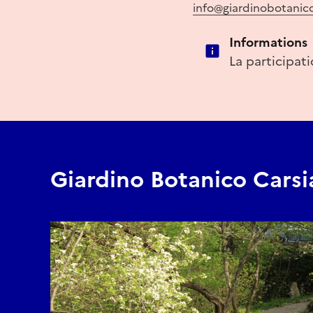
info@giardinobotanico
Informations
La participat
Giardino Botanico Carsi