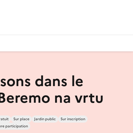
isons dans le
/Beremo na vrtu
atuit
Sur place
Jardin public
Sur inscription
re participation