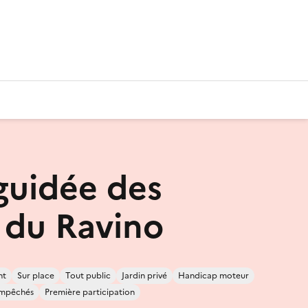
 guidée des
s du Ravino
nt
Sur place
Tout public
Jardin privé
Handicap moteur
empêchés
Première participation