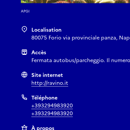
APGI
Localisation
80075 Forio via provinciale panza, Nap
Accès
Fermata autobus/parcheggio. Il numero 
Site internet
http://ravino.it
Téléphone
+393294983920
+393294983920
À propos