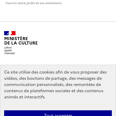
Inscrire votre jardin et vos animations
MINISTÈRE
DE LA CULTURE
legifrance.gouv.fr
info.gouv.fr
Ce site utilise des cookies afin de vous proposer des
vidéos, des boutons de partage, des messages de
service-public.gouv.fr
data.gouv.fr
communication personnalisés, des remontées de
contenus de plateformes sociales et des contenus
animés et interactifs.
Crédits
Accessibilité : partiellement conforme
Mentions légales
Politique d’utilisation des témoins de connexion (cookies)
Politique
Tout accepter