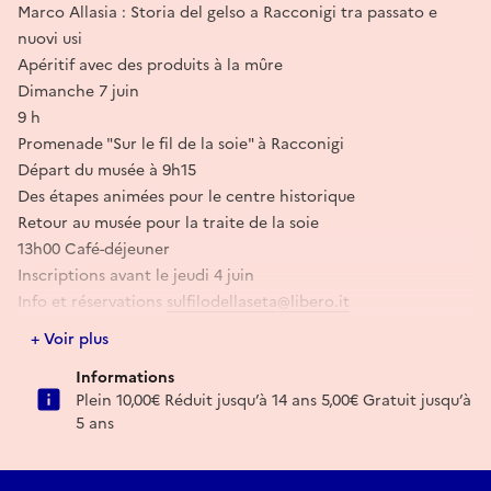
Marco Allasia : Storia del gelso a Racconigi tra passato e
nuovi usi
Apéritif avec des produits à la mûre
Dimanche 7 juin
9 h
Promenade "Sur le fil de la soie" à Racconigi
Départ du musée à 9h15
Des étapes animées pour le centre historique
Retour au musée pour la traite de la soie
13h00 Café-déjeuner
Inscriptions avant le jeudi 4 juin
Info et réservations
sulfilodellaseta@libero.it
+ Voir plus
E-mail
Informations
Plein 10,00€ Réduit jusqu’à 14 ans 5,00€ Gratuit jusqu’à
sulfilodellaseta@libero.it
5 ans