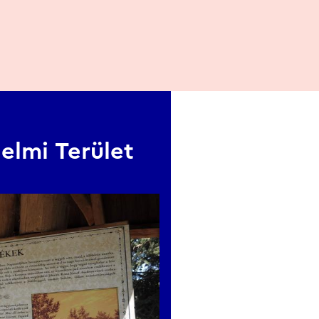
atuite.
maintenue même en cas de fortes pluies. Le programme ne s
elmi Terület