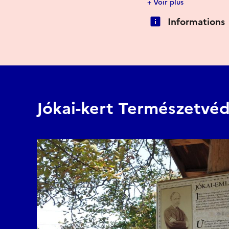
+ Voir plus
La participation est gr
Informations
La visite guidée sera 
d’intempéries.
Jókai-kert Természetvéd