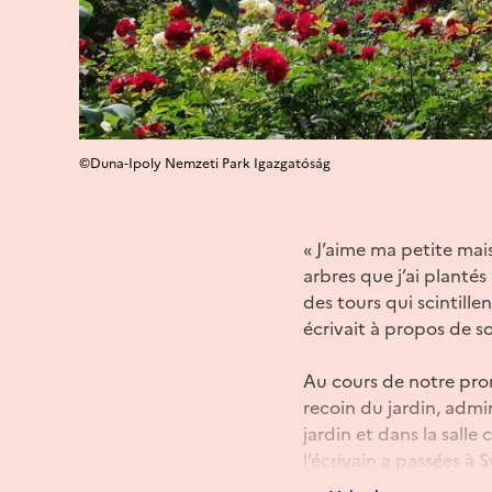
©Duna-Ipoly Nemzeti Park Igazgatóság
« J’aime ma petite mai
arbres que j’ai planté
des tours qui scintille
écrivait à propos de 
Au cours de notre pro
recoin du jardin, admir
jardin et dans la sall
l’écrivain a passées à 