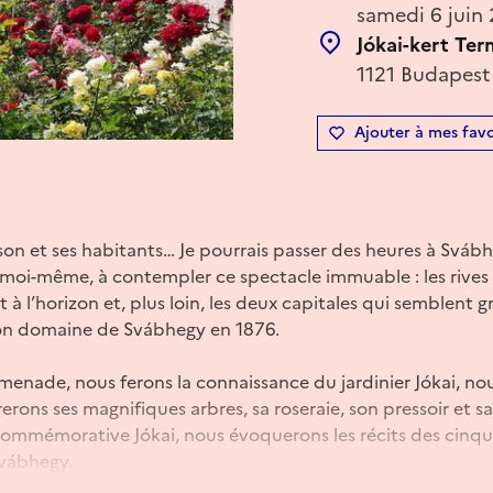
samedi 6 juin
Jókai-kert Te
1121 Budapest 
Ajouter à mes favo
son et ses habitants… Je pourrais passer des heures à Sváb
s moi-même, à contempler ce spectacle immuable : les rive
nt à l’horizon et, plus loin, les deux capitales qui semblent g
son domaine de Svábhegy en 1876.
menade, nous ferons la connaissance du jardinier Jókai, n
erons ses magnifiques arbres, sa roseraie, son pressoir et sa
e commémorative Jókai, nous évoquerons les récits des cin
Svábhegy.