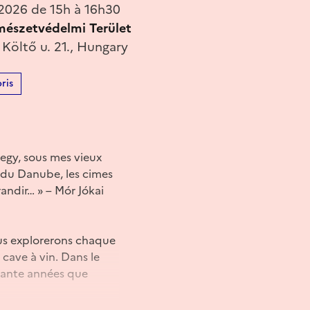
 2026 de 15h à 16h30
rmészetvédelmi Terület
Költő u. 21., Hungary
ris
hegy, sous mes vieux
s du Danube, les cimes
randir… » – Mór Jókai
ous explorerons chaque
 cave à vin. Dans le
quante années que