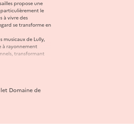
sailles propose une
particulièrement le
és à vivre des
regard se transforme en
s musicaux de Lully,
ire à rayonnement
onnels, transformant
let Domaine de
illet Domaine de
 17h30.
cès 17h45).