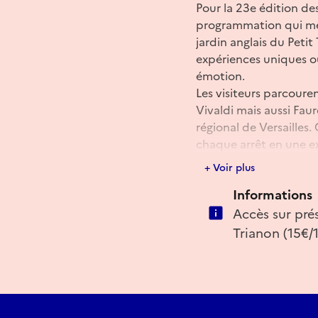
Pour la 23e édition de
programmation qui met
jardin anglais du Petit 
expériences uniques où
émotion.
Les visiteurs parcoure
Vivaldi mais aussi Fau
régional de Versailles
chaque arrêt en une ex
+ Voir plus
Informations pratiqu
Informations
Accès au Domaine de T
Trianon, de 12h à 18h3
Accès sur pré
Programme des Rendez-v
Trianon (15€/1
Accès libre et sans ré
Réserver