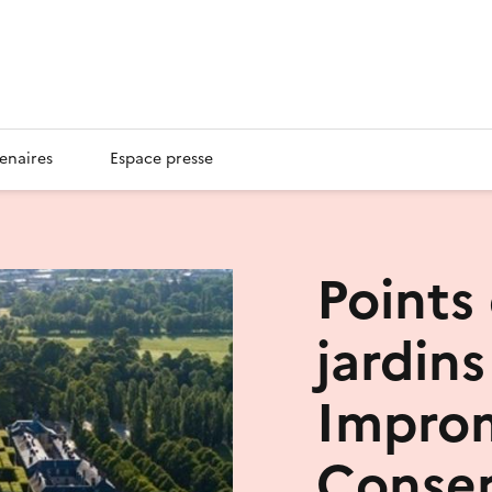
enaires
Espace presse
Points 
jardins
Impro
Conser