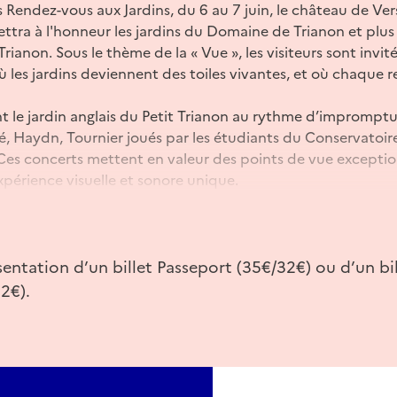
s Rendez-vous aux Jardins, du 6 au 7 juin, le château de Ver
tra à l'honneur les jardins du Domaine de Trianon et plus 
Trianon. Sous le thème de la « Vue », les visiteurs sont invit
 les jardins deviennent des toiles vivantes, et où chaque 
nt le jardin anglais du Petit Trianon au rythme d’impromptu
ré, Haydn, Tournier joués par les étudiants du Conservato
. Ces concerts mettent en valeur des points de vue excepti
périence visuelle et sonore unique.
es
rianon, sur présentation d’un billet Passeport ou d’un bil
0 (dernier accès 17h45).
sentation d’un billet Passeport (35€/32€) ou d’un b
ous aux Jardins en accès libre, sans réservation, de 14h à
2€).
servation au Jardin du Parfumeur de 12h à 18h30 (dernier ac