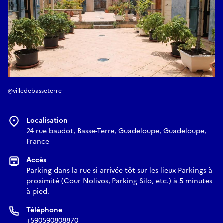
@villedebasseterre
Localisation
24 rue baudot, Basse-Terre, Guadeloupe, Guadeloupe,
France
Accès
Parking dans la rue si arrivée tôt sur les lieux Parkings à
proximité (Cour Nolivos, Parking Silo, etc.) à 5 minutes
à pied.
Téléphone
+590590808870