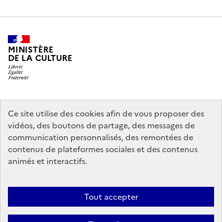
MINISTÈRE
DE LA CULTURE
legifrance.gouv.fr
info.gouv.fr
Ce site utilise des cookies afin de vous proposer des
vidéos, des boutons de partage, des messages de
service-public.gouv.fr
data.gouv.fr
communication personnalisés, des remontées de
contenus de plateformes sociales et des contenus
animés et interactifs.
Crédits
Accessibilité : partiellement conforme
Mentions légales
Politique d’utilisation des témoins de connexion (cookies)
Politique
Tout accepter
générale de protection des données
Nous contacter
Nos