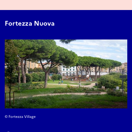
saint François d’Assise.
Biographie de la poétesse :
Eva Di Palma (Carpi, 1986) est émilienne de naissance et a
Fortezza Nuova
vécu à La Spezia jusqu’en 2022, année où elle a déménagé à
Livourne. Après avoir exercé comme avocat pénaliste, il
travaille aujourd’hui dans l’administration publique. Il écrit
principalement de la poésie et en 2024 il a publié sa
première syllore, Eterna impermanencia eterna svanire
(Érasme). Ses textes apparaissent également dans des
recueils d’anthologie, dont Versets sans voix (Ensemble).
Son prochain livre est en cours de publication.
Réserver
© Fortezza Village