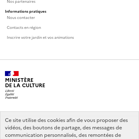
Nos partenaires
Informations pratiques
Nous contacter
Contacts en région
Inscrire votre jardin et vos animations
MINISTÈRE
DE LA CULTURE
legifrance.gouv.fr
info.gouv.fr
Ce site utilise des cookies afin de vous proposer des
vidéos, des boutons de partage, des messages de
service-public.gouv.fr
data.gouv.fr
communication personnalisés, des remontées de