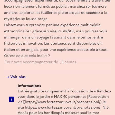
accompagnateur expérimenté, qui vous mènera à travers des
lieux normalement fermés au public : marchez sur les murs
anciens, explorez les fusilleries pittoresques et accédez à la
mystérieuse fausse braga.
Laissez-vous surprendre par une expérience multimédia
extraordinaire : grâce aux viseurs VR/AR, vous pourrez vous
immerger dans un voyage fascinant dans le temps, entre
histoire et innovation. Les contenus sont disponibles en
italien et en anglais, pour une expérience accessible à tous.
Qu’est-ce que cela inclut ?
-Tour avec accompagnateur de 1,5 heures.
Accès aux zones exclusives.
+ Voir plus
Utilisation de viseurs VR/AR.
Informations
À l’occasion des 800 ans de la mort de saint François, la
Entrée gratuite uniquement à l’occasion de « Rendez-
visite sera accompagnée d’un moment spécial de lecture
vous dans le jardin » MAX 40 personnes [Réservation
du Cantique des Créatures, suivi par les vers de la poétesse
via](https://www.fortezzanuova.it/prenotazioni/) le
Eva Di Palma. L’événement se tient sous le patronage du
site https://www.fortezzanuova.it/prenotazioni/. N.B.
Comité national pour le huitième centenaire de la mort de
Accès pour les handicapés moteurs sauf la mar