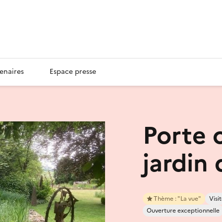
enaires
Espace presse
Porte 
jardin 
Thème : "La vue"
Visit
Ouverture exceptionnelle