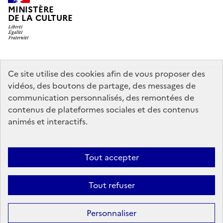
MINISTÈRE
DE LA CULTURE
legifrance.gouv.fr
info.gouv.fr
Ce site utilise des cookies afin de vous proposer des
vidéos, des boutons de partage, des messages de
service-public.gouv.fr
data.gouv.fr
communication personnalisés, des remontées de
contenus de plateformes sociales et des contenus
animés et interactifs.
Crédits
Accessibilité : partiellement conforme
Mentions légales
Politique d’utilisation des témoins de connexion (cookies)
Politique
Tout accepter
générale de protection des données
Nous contacter
Nos
Tout refuser
partenaires
Sauf mention contraire, tous les contenus de ce site sont sous
licence
Personnaliser
etalab-2.0