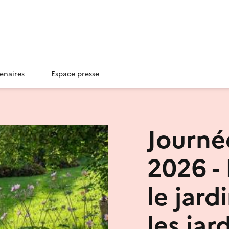
enaires
Espace presse
Journé
2026 -
le jard
les jar