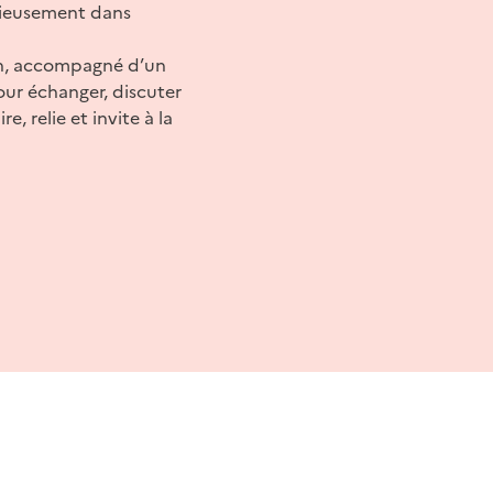
onieusement dans
in, accompagné d’un
our échanger, discuter
re, relie et invite à la