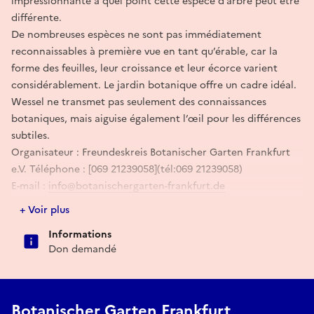
impressionnante à quel point cette espèce d’arbre peut être
différente.
De nombreuses espèces ne sont pas immédiatement
reconnaissables à première vue en tant qu’érable, car la
forme des feuilles, leur croissance et leur écorce varient
considérablement. Le jardin botanique offre un cadre idéal.
Wessel ne transmet pas seulement des connaissances
botaniques, mais aiguise également l’œil pour les différences
subtiles.
Organisateur : Freundeskreis Botanischer Garten Frankfurt
e.V. Téléphone : [069 21239058](tél:069 21239058)
E-mail :
info@botanischergarten-frankfurt.de
+ Voir plus
E-mail
Informations
Don demandé
info@botanischergarten-frankfurt.de
Botanischer Garten Frankfurt