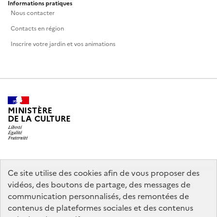
Informations pratiques
Nous contacter
Contacts en région
Inscrire votre jardin et vos animations
MINISTÈRE
DE LA CULTURE
legifrance.gouv.fr
info.gouv.fr
Ce site utilise des cookies afin de vous proposer des
vidéos, des boutons de partage, des messages de
service-public.gouv.fr
data.gouv.fr
communication personnalisés, des remontées de
contenus de plateformes sociales et des contenus