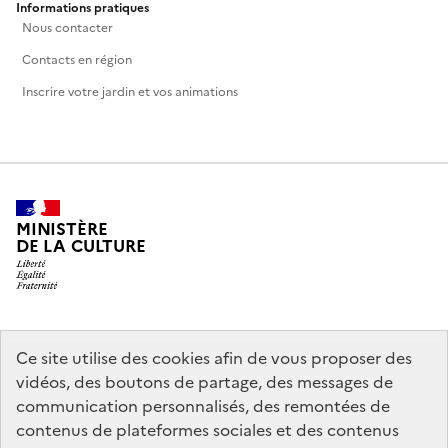
Informations pratiques
Nous contacter
Contacts en région
Inscrire votre jardin et vos animations
MINISTÈRE
DE LA CULTURE
legifrance.gouv.fr
info.gouv.fr
Ce site utilise des cookies afin de vous proposer des
vidéos, des boutons de partage, des messages de
service-public.gouv.fr
data.gouv.fr
communication personnalisés, des remontées de
contenus de plateformes sociales et des contenus