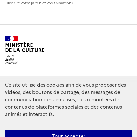
Inscrire votre jardin et vos animations
MINISTÈRE
DE LA CULTURE
legifrance.gouv.fr
info.gouv.fr
Ce site utilise des cookies afin de vous proposer des
vidéos, des boutons de partage, des messages de
service-public.gouv.fr
data.gouv.fr
communication personnalisés, des remontées de
contenus de plateformes sociales et des contenus
animés et interactifs.
Crédits
Accessibilité : partiellement conforme
Mentions légales
Politique d’utilisation des témoins de connexion (cookies)
Politique
Tout accepter