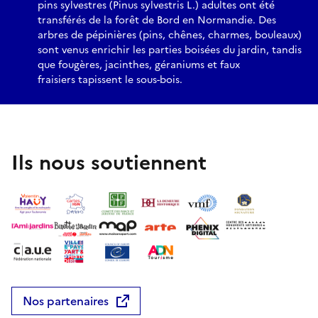
pins sylvestres (Pinus sylvestris L.) adultes ont été
transférés de la forêt de Bord en Normandie. Des
arbres de pépinières (pins, chênes, charmes, bouleaux)
sont venus enrichir les parties boisées du jardin, tandis
que fougères, jacinthes, géraniums et faux
fraisiers tapissent le sous-bois.
Ils nous soutiennent
Nos partenaires