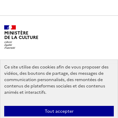
MINISTÈRE
DE LA CULTURE
legifrance.gouv.fr
info.gouv.fr
Ce site utilise des cookies afin de vous proposer des
vidéos, des boutons de partage, des messages de
service-public.gouv.fr
data.gouv.fr
communication personnalisés, des remontées de
contenus de plateformes sociales et des contenus
animés et interactifs.
Crédits
Accessibilité : partiellement conforme
Mentions légales
Politique d’utilisation des témoins de connexion (cookies)
Politique
Tout accepter