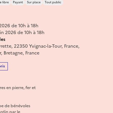
e libre
Payant
Sur place
Tout public
 2026 de 10h à 18h
in 2026 de 10h à 18h
des
vrette, 22350 Yvignac-la-Tour, France,
, Bretagne, France
ris
es en pierre, fer et
ipe de bénévoles
ardin par le