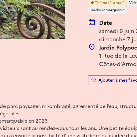
Thème : "La vue"
Visit
Jardin remarquable
Date
samedi 6 juin
dimanche 7 ju
Jardin Polypo
1 Rue de la Le
Côtes-d'Armor
Ajouter à mes favo
ha de parc paysager, mi-ombragé, agrémenté de l’eau, structur
égétales.
n remarquable en 2023.
 visiteurs sont au rendez-vous tous les ans. Une petite équ
qui a ensuite la possibilité d’une visite libre ou guidée du j