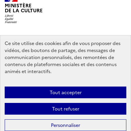
MINISTÈRE
DE LA CULTURE
legifrance.gouv.fr
info.gouv.fr
Ce site utilise des cookies afin de vous proposer des
vidéos, des boutons de partage, des messages de
service-public.gouv.fr
data.gouv.fr
communication personnalisés, des remontées de
contenus de plateformes sociales et des contenus
animés et interactifs.
Crédits
Accessibilité : partiellement conforme
Mentions légales
Politique d’utilisation des témoins de connexion (cookies)
Politique
Tout accepter
générale de protection des données
Nous contacter
Nos
Tout refuser
partenaires
Sauf mention contraire, tous les contenus de ce site sont sous
licence
Personnaliser
etalab-2.0