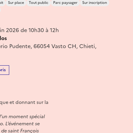
it
Sur place
Tout public
Parc paysager
Sur inscription
in 2026 de 10h30 à 12h
los
erio Pudente, 66054 Vasto CH, Chieti,
ris
ique et donnant sur la
 d’un moment spécial
ano. L’événement se
 de saint François