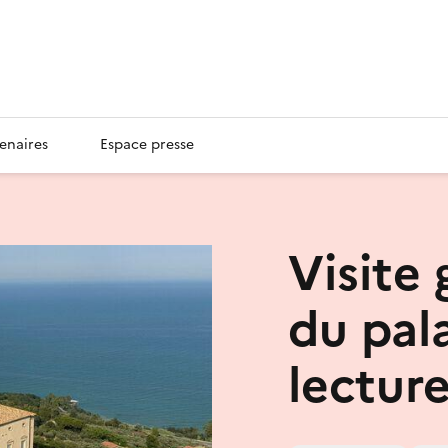
enaires
Espace presse
Visite 
du pala
lectur