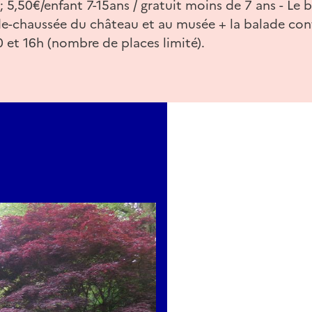
; 5,50€/enfant 7-15ans / gratuit moins de 7 ans - Le
de-chaussée du château et au musée + la balade cont
0 et 16h (nombre de places limité).