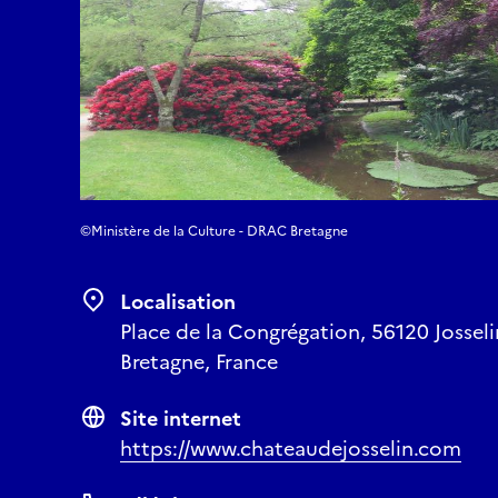
©Ministère de la Culture - DRAC Bretagne
Localisation
Place de la Congrégation, 56120 Josseli
Bretagne, France
Site internet
https://www.chateaudejosselin.com