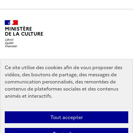
MINISTÈRE
DE LA CULTURE
legifrance.gouv.fr
info.gouv.fr
Ce site utilise des cookies afin de vous proposer des
vidéos, des boutons de partage, des messages de
service-public.gouv.fr
data.gouv.fr
communication personnalisés, des remontées de
contenus de plateformes sociales et des contenus
animés et interactifs.
Crédits
Accessibilité : partiellement conforme
Mentions légales
Politique d’utilisation des témoins de connexion (cookies)
Politique
Tout accepter
générale de protection des données
Nous contacter
Nos