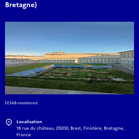
Bretagne)
EESAB-sitedebrest
Localisation
18 rue du château, 29200, Brest, Finistère, Bretagne,
France