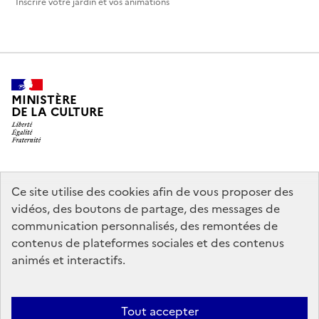
Inscrire votre jardin et vos animations
MINISTÈRE
DE LA CULTURE
legifrance.gouv.fr
info.gouv.fr
Ce site utilise des cookies afin de vous proposer des
vidéos, des boutons de partage, des messages de
service-public.gouv.fr
data.gouv.fr
communication personnalisés, des remontées de
contenus de plateformes sociales et des contenus
animés et interactifs.
Crédits
Accessibilité : partiellement conforme
Mentions légales
Politique d’utilisation des témoins de connexion (cookies)
Politique
Tout accepter