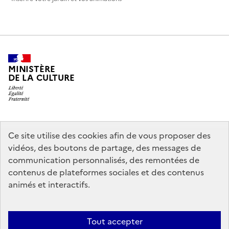
MINISTÈRE
DE LA CULTURE
legifrance.gouv.fr
info.gouv.fr
Ce site utilise des cookies afin de vous proposer des
vidéos, des boutons de partage, des messages de
service-public.gouv.fr
data.gouv.fr
communication personnalisés, des remontées de
contenus de plateformes sociales et des contenus
animés et interactifs.
Crédits
Accessibilité : partiellement conforme
Mentions légales
Politique d’utilisation des témoins de connexion (cookies)
Politique
Tout accepter