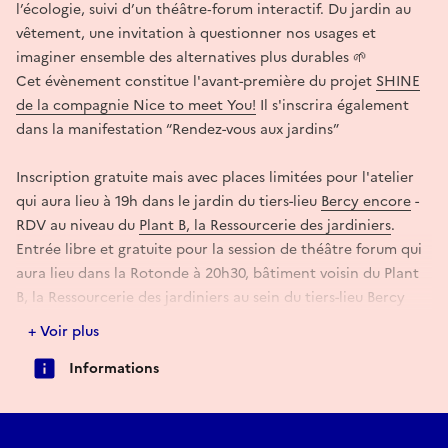
l’écologie, suivi d’un théâtre‑forum interactif. Du jardin au
vêtement, une invitation à questionner nos usages et
imaginer ensemble des alternatives plus durables 🌱
Cet évènement constitue l'avant-première du projet
SHINE
de la compagnie Nice to meet You!
Il s'inscrira également
dans la manifestation “Rendez-vous aux jardins”
Inscription gratuite mais avec places limitées pour l'atelier
qui aura lieu à 19h dans le jardin du tiers-lieu
Bercy encore
-
RDV au niveau du
Plant B, la Ressourcerie des jardiniers
.
Entrée libre et gratuite pour la session de théâtre forum qui
aura lieu dans la Rotonde à 20h30, bâtiment voisin du Plant
B, la Ressourcerie des jardiniers au sein du tiers-lieu Bercy
encore !
+ Voir plus
Informations
Profitez-en pour nous apporter tout le matériel de jardin
dont vous n'avez plus besoin : outils, pots, plantes, livres,
gants ….! Ils trouveront ici une nouvelle vie ! MERCI