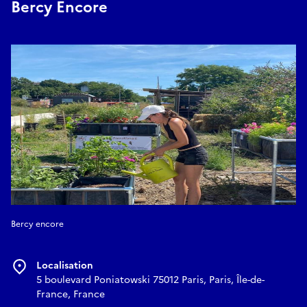
Bercy Encore
Réserver
Bercy encore
Localisation
5 boulevard Poniatowski 75012 Paris, Paris, Île-de-
France, France