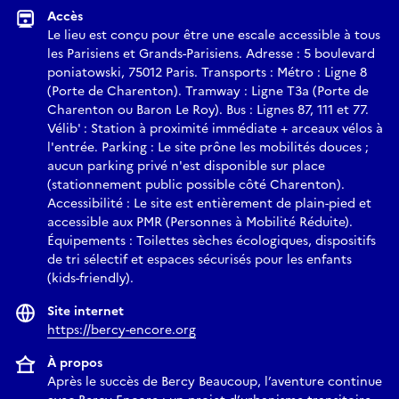
Accès
Le lieu est conçu pour être une escale accessible à tous
les Parisiens et Grands-Parisiens. Adresse : 5 boulevard
poniatowski, 75012 Paris. Transports : Métro : Ligne 8
(Porte de Charenton). Tramway : Ligne T3a (Porte de
Charenton ou Baron Le Roy). Bus : Lignes 87, 111 et 77.
Vélib' : Station à proximité immédiate + arceaux vélos à
l'entrée. Parking : Le site prône les mobilités douces ;
aucun parking privé n'est disponible sur place
(stationnement public possible côté Charenton).
Accessibilité : Le site est entièrement de plain-pied et
accessible aux PMR (Personnes à Mobilité Réduite).
Équipements : Toilettes sèches écologiques, dispositifs
de tri sélectif et espaces sécurisés pour les enfants
(kids-friendly).
Site internet
https://bercy-encore.org
À propos
Après le succès de Bercy Beaucoup, l’aventure continue