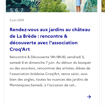
5 juin 2026
Rendez-vous aux jardins au château
de La Brède : rencontre &
découverte avec l'association
Croq'Art
Rencontre & Découverte 14h-18h30, vendredi 5,
samedi 6 et dimanche 7 juin. Au détour du bosquet
ou des sous-bois, rencontrez des artistes, élèves de
l'association brédoise Croq'Art, venus saisir, sous
bien des angles, toutes les nuances des jardins de
Montesquieu.Samedi, à l'occasion de cet
événement, l'association aura le plaisir d'accueillir
l'artiste Dominique DORIÉ, peintre impressionniste
et abstrait de renom, qui partagera son expertise et