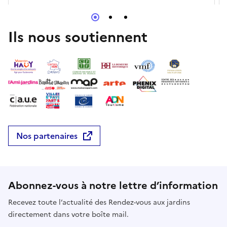
prodiguera de précieux conseils aux
élèves.Découvrez ainsi, en avant-première, les
oeuvres qui seront par la suite présentée dans
Ils nous soutiennent
l'ancienne ferme, espace d'exposition du domaine.
Retrouvez toutes les informations et le programme
complet des Rendez-vous aux jardins 2026 au
château de La Brède :
https://www.chateaulabrede.com/rendez-vous-aux-
jardins
Nos partenaires
Abonnez-vous à notre lettre d’information
Recevez toute l’actualité des Rendez-vous aux jardins
directement dans votre boîte mail.