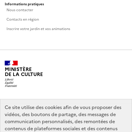
Informations pratiques
Nous contacter
Contacts en région
Inscrire votre jardin et vos animations
MINISTÈRE
DE LA CULTURE
legifrance.gouv.fr
info.gouv.fr
Ce site utilise des cookies afin de vous proposer des
vidéos, des boutons de partage, des messages de
service-public.gouv.fr
data.gouv.fr
communication personnalisés, des remontées de
contenus de plateformes sociales et des contenus