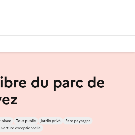
libre du parc de
vez
r place
Tout public
Jardin privé
Parc paysager
uverture exceptionnelle