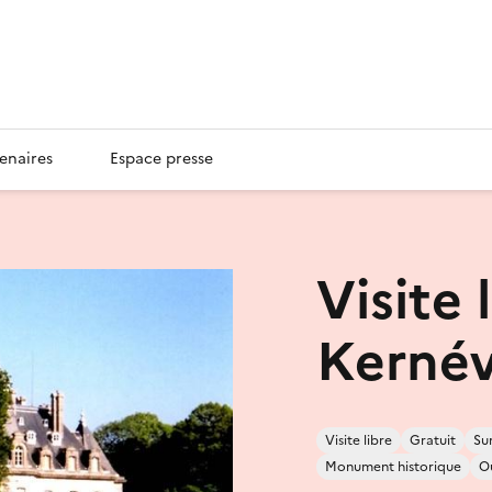
enaires
Espace presse
Visite 
Kerné
Visite libre
Gratuit
Su
Monument historique
O