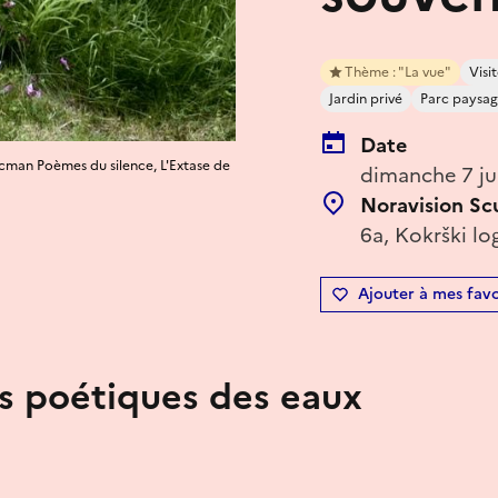
Thème : "La vue"
Vis
Jardin privé
Parc paysag
Date
cman Poèmes du silence, L'Extase de
dimanche 7 ju
Noravision Sc
6a, Kokrški lo
Ajouter à mes favo
ts poétiques des eaux