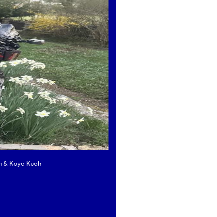
mais imaginer un autre monde à mes pieds :
 inversée éblouissait le regard,
ds venait à ma rencontre ;
 la flaque, un monde tout nouveau y reposait...
ne entre les mondes, révélée dans les reflets.
es poèmes de Brane Senegačnik bruissent à travers l'espac
umes printanières, au fil des saisons vers l'éternité…
s cœurs cachés de toutes choses,
vière, tombant dans l'inconnu,
lessure d'azur pour les nuées d'oiseaux,
ternité…
de l’éphémère et de l’éternel se prolonge dans les poèmes 
e,
n & Koyo Kuoh
vages
es bleus ...
re du texte Les particules du cœur d’Anita Jurič :