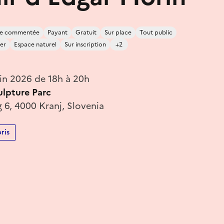
ite commentée
Payant
Gratuit
Sur place
Tout public
er
Espace naturel
Sur inscription
+2
in 2026 de 18h à 20h
ulpture Parc
g 6, 4000 Kranj, Slovenia
ris