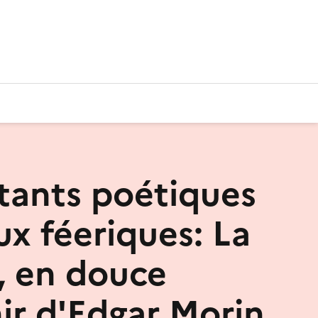
stants poétiques
ux féeriques: La
é, en douce
ir d'Edgar Morin