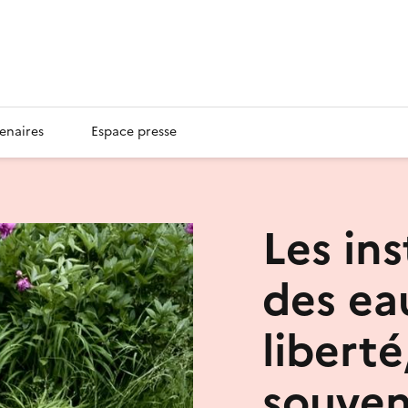
enaires
Espace presse
Les in
des ea
libert
souven