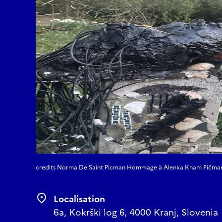
Au bord de l'eau, j'ai
la haute et vaste voûte
Une autre paire de pie
Quand je jouais près de
— un seuil, une membra
Ses interprétations d
caressantes dans les br
Comme si, à travers le
murmurait une seule ri
le monde est doux...
Le ciel s'ouvre d'une b
les roses aériennes d’é
Le thème de l’amour, 
Picman :
Je t’embrasse, ma petit
credits Norma De Saint Picman Hommage à Alenka Kham Pičma
au fond de ta clairière,
au fond de tes lys sau
Localisation
les paysages de mes rêv
6a, Kokrški log 6, 4000 Kranj, Slovenia
ainsi que dans la lectu