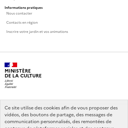
Informations pratiques
Nous contacter
Contacts en région
Inscrire votre jardin et vos animations
MINISTÈRE
DE LA CULTURE
legifrance.gouv.fr
info.gouv.fr
Ce site utilise des cookies afin de vous proposer des
vidéos, des boutons de partage, des messages de
service-public.gouv.fr
data.gouv.fr
communication personnalisés, des remontées de