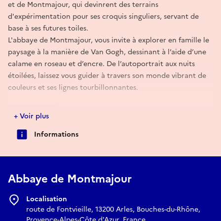
et de Montmajour, qui devinrent des terrains
d'expérimentation pour ses croquis singuliers, servant de
base à ses futures toiles.
L'abbaye de Montmajour, vous invite à explorer en famille le
paysage à la manière de Van Gogh, dessinant à l’aide d’une
calame en roseau et d’encre. De l’autoportrait aux nuits
étoilées, laissez vous guider à travers son monde vibrant de
couleurs et ses lignes tourbillonnantes.
Réserver
+ Voir plus
Informations
Abbaye de Montmajour
Localisation
route de Fontvieille, 13200 Arles, Bouches-du-Rhône,
Provence-Alpes-Côte d'Azur, France