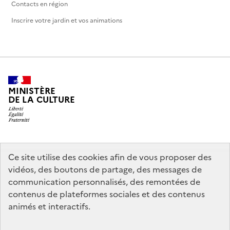
Contacts en région
Inscrire votre jardin et vos animations
MINISTÈRE
DE LA CULTURE
legifrance.gouv.fr
info.gouv.fr
Ce site utilise des cookies afin de vous proposer des
vidéos, des boutons de partage, des messages de
service-public.gouv.fr
data.gouv.fr
communication personnalisés, des remontées de
contenus de plateformes sociales et des contenus
animés et interactifs.
Crédits
Accessibilité : partiellement conforme
Mentions légales