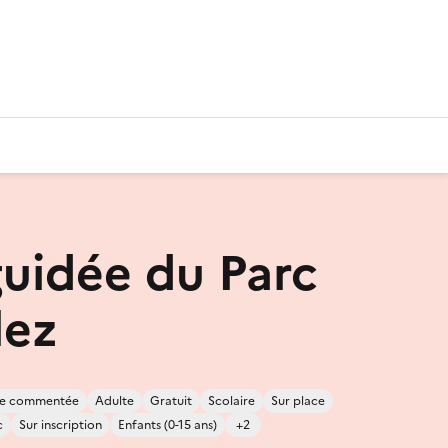
guidée du Parc
lez
ite commentée
Adulte
Gratuit
Scolaire
Sur place
c
Sur inscription
Enfants (0-15 ans)
+2