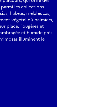
e parcours, qui offre des
 parmi les collections
sias, hakeas, melaleucas,
ment végétal où palmiers,
eur place. Fougères et
 ombragée et humide près
 mimosas illuminent le