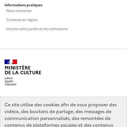
Informations pratiques
Nous contacter
Contacts en région
Inscrire votre jardin et vos animations
MINISTÈRE
DE LA CULTURE
legifrance.gouv.fr
info.gouv.fr
Ce site utilise des cookies afin de vous proposer des
vidéos, des boutons de partage, des messages de
service-public.gouv.fr
data.gouv.fr
communication personnalisés, des remontées de
contenus de plateformes sociales et des contenus