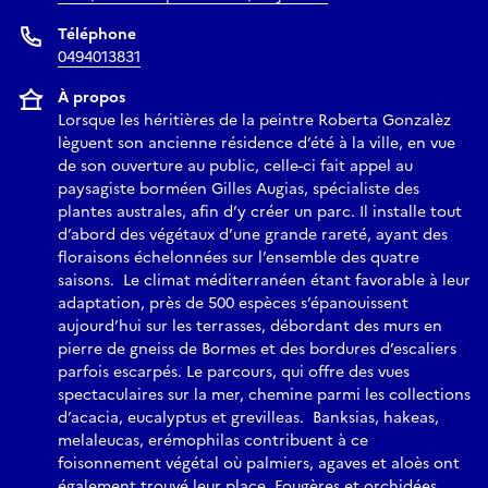
Téléphone
0494013831
À propos
Lorsque les héritières de la peintre Roberta Gonzalèz
lèguent son ancienne résidence d’été à la ville, en vue
de son ouverture au public, celle-ci fait appel au
paysagiste borméen Gilles Augias, spécialiste des
plantes australes, afin d’y créer un parc. Il installe tout
d’abord des végétaux d’une grande rareté, ayant des
floraisons échelonnées sur l’ensemble des quatre
saisons. Le climat méditerranéen étant favorable à leur
adaptation, près de 500 espèces s’épanouissent
aujourd’hui sur les terrasses, débordant des murs en
pierre de gneiss de Bormes et des bordures d’escaliers
parfois escarpés. Le parcours, qui offre des vues
spectaculaires sur la mer, chemine parmi les collections
d’acacia, eucalyptus et grevilleas. Banksias, hakeas,
melaleucas, erémophilas contribuent à ce
foisonnement végétal où palmiers, agaves et aloès ont
également trouvé leur place. Fougères et orchidées