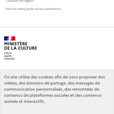
Contacts en région
Inscrire votre jardin et vos animations
MINISTÈRE
DE LA CULTURE
legifrance.gouv.fr
info.gouv.fr
Ce site utilise des cookies afin de vous proposer des
vidéos, des boutons de partage, des messages de
service-public.gouv.fr
data.gouv.fr
communication personnalisés, des remontées de
contenus de plateformes sociales et des contenus
animés et interactifs.
Crédits
Accessibilité : partiellement conforme
Mentions légales