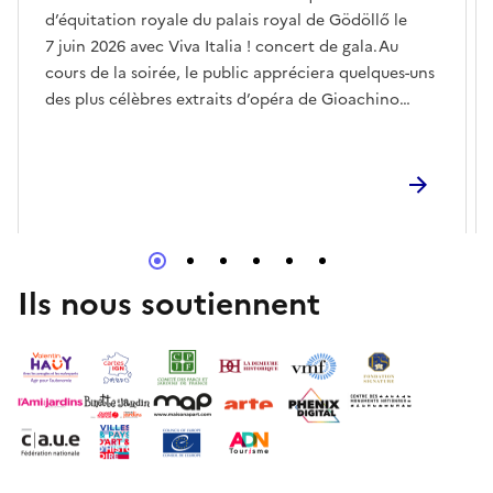
d’équitation royale du palais royal de Gödöllő le
7 juin 2026 avec Viva Italia ! concert de gala.Au
cours de la soirée, le public appréciera quelques-uns
des plus célèbres extraits d’opéra de Gioachino
Rossini, Gaetano Donizetti, Vincenzo Bellini,
Francesco Cilea et Giuseppe Verdi, ainsi que des
chansons méditerranéennes bien-aimées et des
classiques populaires.Le concert met en vedette des
artistes exceptionnels de la scène d’opéra
hongroise : Orsolya Hajnalka Rőser, Viktarctique
Mester, Boldizsár László et Csaba Sándor,
Ils nous soutiennent
accompagnés par l’Orchestre symphonique de
Gödöllő sous la baguette de Márton Rácz.