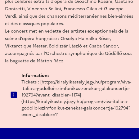
plus célèbres extraits d’opéra de Gioachino Rossini, Gaetano
Donizetti, Vincenzo Bellini, Francesco Cilea et Giuseppe
Verdi, ainsi que des chansons méditerranéennes bien-aimées
et des classiques populaires.
Le concert met en vedette des artistes exceptionnels de la
scène d’opéra hongroise : Orsolya Hajnalka Rőser,
Viktarctique Mester, Boldizsár László et Csaba Sándor,
accompagnés par l’Orchestre symphonique de Gödöllő sous
la baguette de Márton Rácz.
Informations
Tickets : [https://kiralyikastely.jegy.hu/program/viva-
italia-a-godolloi-szimfonikus-zenekar-galakoncertje-
192794?event_disabler=1174]
(https://kiralyikastely.jegy.hu/program/viva-italia-a-
godolloi-szimfonikus-zenekar-galakoncertje-192794?
event_disabler=11