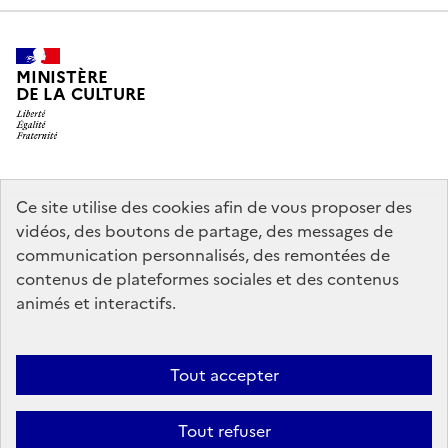
MINISTÈRE
DE LA CULTURE
legifrance.gouv.fr
info.gouv.fr
Ce site utilise des cookies afin de vous proposer des
vidéos, des boutons de partage, des messages de
service-public.gouv.fr
data.gouv.fr
communication personnalisés, des remontées de
contenus de plateformes sociales et des contenus
animés et interactifs.
Crédits
Accessibilité : partiellement conforme
Mentions légales
Politique d’utilisation des témoins de connexion (cookies)
Politique
Tout accepter
générale de protection des données
Nous contacter
Nos
Tout refuser
partenaires