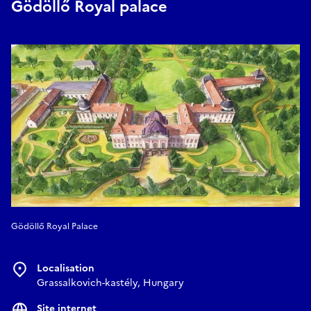
Gödöllő Royal palace
Gödöllő Royal Palace
Localisation
Grassalkovich-kastély, Hungary
Site internet