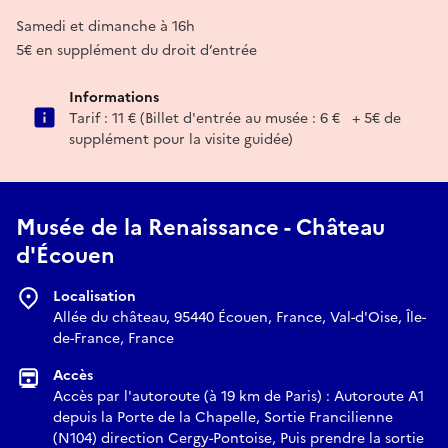
Samedi et dimanche à 16h
5€ en supplément du droit d’entrée
Informations
Tarif : 11 € (Billet d'entrée au musée : 6 € + 5€ de
supplément pour la visite guidée)
Musée de la Renaissance - Château
d'Écouen
Localisation
Allée du château, 95440 Écouen, France, Val-d'Oise, Île-
de-France, France
Accès
Accès par l'autoroute (à 19 km de Paris) : Autoroute A1
depuis la Porte de la Chapelle, Sortie Francilienne
(N104) direction Cergy-Pontoise, Puis prendre la sortie