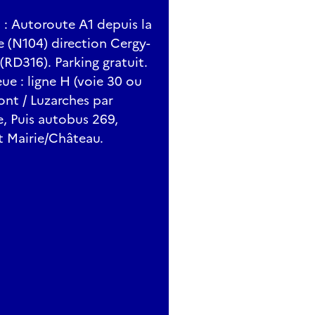
) : Autoroute A1 depuis la
ne (N104) direction Cergy-
(RD316). Parking gratuit.
ue : ligne H (voie 30 ou
nt / Luzarches par
e, Puis autobus 269,
êt Mairie/Château.