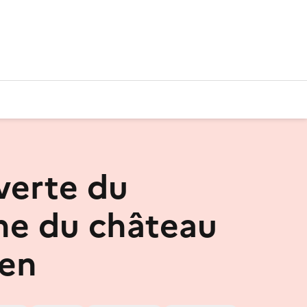
verte du
e du château
uen