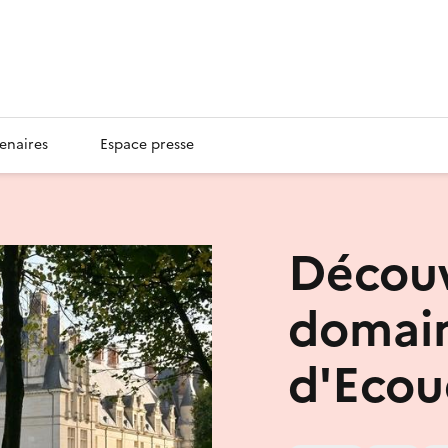
enaires
Espace presse
Décou
domain
d'Eco