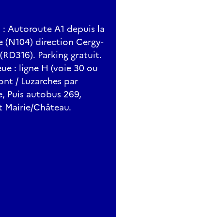
) : Autoroute A1 depuis la
ne (N104) direction Cergy-
(RD316). Parking gratuit.
ue : ligne H (voie 30 ou
nt / Luzarches par
e, Puis autobus 269,
êt Mairie/Château.