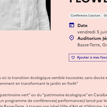
Conférence / Lecture
Gr
Date
vendredi 5 ju
Auditorium Jé
Basse-Terre, 
Ajouter à mes favo
es où la transition écologique semble toussoter, sans doute 
amment en transformant le jardin en forêt"
 "patrimoine vert" ou du "patrimoine écologique" en Caraïb
 un programme de conférences(-performances) lancé par le 
de Basse-Terre, à travers son label Ville d'Art et d'Histoire.