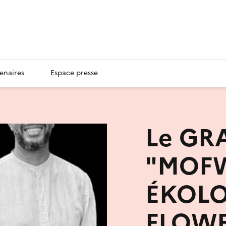
enaires
Espace presse
Le GR
"MOF
ÉKOLOJ
FLOW