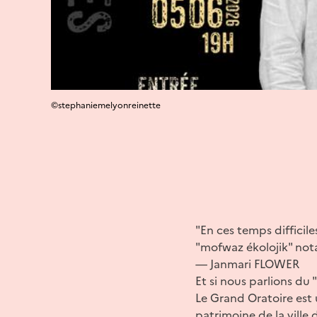
©stephaniemelyonreinette
"En ces temps difficil
"mofwaz ékolojik" not
— Janmari FLOWER
Et si nous parlions du
Le Grand Oratoire est
patrimoine de la ville 