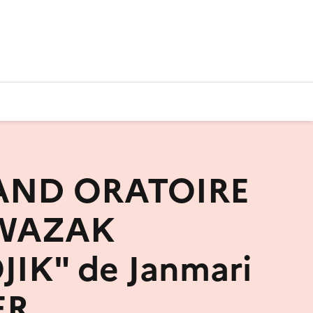
AND ORATOIRE
WAZAK
IK" de Janmari
ER