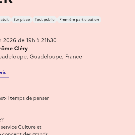
atuit
Sur place
Tout public
Première participation
in 2026 de 19h à 21h30
rôme Cléry
Guadeloupe, Guadeloupe, France
ris
est-il temps de penser
e?
service Culture et
 Le concept des grands