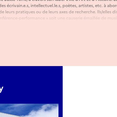
des écrivain.e.s, intellectuel.le.s, poètes, artistes, etc. à ab
e leurs pratiques ou de leurs axes de recherche. Ils/elles d
onférence-performance » soit une causerie émaillée de mus
ctif est de questionner nos visions du patrimoine, des héri
y