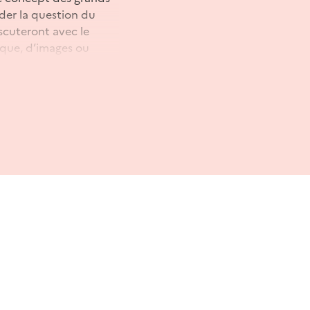
order la question du
iscuteront avec le
ique, d’images ou
tages, des mémoires,