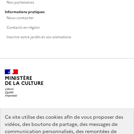
Nos partenaires
Informations pratiques
Nous contacter
Contacts en région
Inscrire votre jardin et vos animations
MINISTÈRE
DE LA CULTURE
legifrance.gouv.fr
info.gouv.fr
Ce site utilise des cookies afin de vous proposer des
vidéos, des boutons de partage, des messages de
service-public.gouv.fr
data.gouv.fr
communication personnalisés, des remontées de