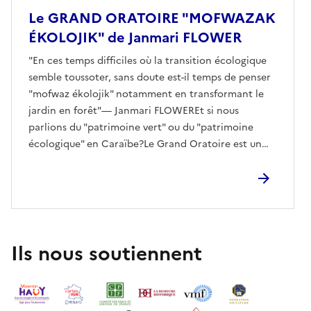
Le GRAND ORATOIRE "MOFWAZAK
ÉKOLOJIK" de Janmari FLOWER
"En ces temps difficiles où la transition écologique
semble toussoter, sans doute est-il temps de penser
"mofwaz ékolojik" notamment en transformant le
jardin en forêt"— Janmari FLOWEREt si nous
parlions du "patrimoine vert" ou du "patrimoine
écologique" en Caraïbe?Le Grand Oratoire est un
programme de conférences(-performances) lancé
par le service Culture et patrimoine de la ville de
Basse-Terre, à travers son label Ville d'Art et
d'Histoire. Le concept des grands oratoires est
d’inviter des écrivain.e.s, intellectuel.le.s, poètes,
artistes, etc. à aborder la question du patrimoine au
Ils nous soutiennent
prisme de leurs pratiques ou de leurs axes de
recherche. Ils/elles discuteront avec le public suite à
une « conférence-performance » soit une causerie
émaillée de musique, d’images ou d’œuvres d’art.