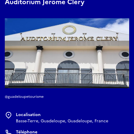
Auditorium Jérôme Cléry
elle dans un voyage intérieur, là où la frontière entre le passé
et le présent se trouble.
•
Mission Microbiome, 19mn, 2023
"Mission Microbiome" nous embarque à bord de la goélette
Tara, au coeur de la mission éponyme dédiée à l'étude du
plancton. Nous découvrons les réflexions des chercheurs à
bord, sur la fine frontière entre science et science-fiction. De
l’immensité des panoramas maritimes aux abstractions
microscopiques, le film nous plonge dans un interstice
mouvant, oscillant entre regards balayants et focus
observants.
• Proxima B, 15mns, 2016
Cette exploration méditative dans une nature désolée semble
@guadeloupetourisme
provenir d’un monde en perpétuelle renaissance. La caméra
déambule dans ces espaces comme vierges d’empreintes
humaines dont on ne sait s’ils datent d’avant l’apparition de
Localisation
l’homme ou si ils lui ont survécu.
Basse-Terre, Guadeloupe, Guadeloupe, France
Gratuit
Téléphone