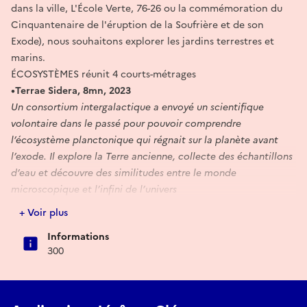
dans la ville, L'École Verte, 76-26 ou la commémoration du
Cinquantenaire de l'éruption de la Soufrière et de son
Exode), nous souhaitons explorer les jardins terrestres et
marins.
ÉCOSYSTÈMES réunit 4 courts-métrages
•Terrae Sidera, 8mn, 2023
Un consortium intergalactique a envoyé un scientifique
volontaire dans le passé pour pouvoir comprendre
l’écosystème planctonique qui régnait sur la planète avant
l’exode. Il explore la Terre ancienne, collecte des échantillons
d’eau et découvre des similitudes entre le monde
microscopique et l’infini de l’univers
• Le Seuil de la Forêt, 19mn, 2024
+ Voir plus
«Le Seuil de la Forêt» nous invite à une déambulation
Informations
introspective, plongeant au coeur de la forêt laotienne. Le
300
film suit le cheminement de Dao, laissant ses pensées
divaguer au rythme de ses pas, s’aventurant ainsi dans les
profondeurs de sa mémoire. Entre les parcs de Rennes, où elle
réside, et la jungle du nord du Laos, nous nous égarons avec