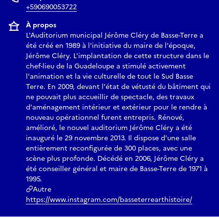
•••••••••••••••••
+590690053722
Giulia GROSSMAN, la Réalisatrice
À propos
Giulia Grossmann est cinéaste et artiste visuelle. Son travail
L'Auditorium municipal Jérôme Cléry de Basse-Terre a
met en dialogue réalité et fiction, sciences et cosmologies,
été créé en 1989 à l'initiative du maire de l'époque,
nature et technologies, récits fondateurs et pratiques
Jérôme Cléry. L'implantation de cette structure dans le
territoriaWirikutaravers des films ancrés dans des
chef-lieu de la Guadeloupe a stimulé activement
géographies singulières, elle explore la relation de l’être
l'animation et la vie culturelle de tout le Sud Basse
humain à son environnement : du désert de Wirikuta au
Terre. En 2009, devant l'état de vétusté du bâtiment qui
Mexique aux fjords de l’Ouest islandais, des montagnes
ne pouvait plus accueillir de spectacle, des travaux
d'aménagement intérieur et extérieur pour le rendre à
basques aux mangroves brésiliennes, des abysses jusqu’à
nouveau opérationnel furent entrepris. Rénové,
l’espace qui nous sépare de la planète Mars.Ses recherches
amélioré, le nouvel auditorium Jérôme Cléry a été
s’élaborent au fil de collaborations interdisciplinaires avec
inauguré le 29 novembre 2013. Il dispose d'une salle
des chercheurs issus aussi bien des sciences du vivant que
entièrement reconfigurée de 300 places, avec une
des sciences humaines.Elle développe actuellement Océan
scène plus profonde. Décédé en 2006, Jérôme Cléry a
Écran, un projet de recherche-création lauréat de la Villa
été conseiller général et maire de Basse-Terre de 1971 à
Albertine 2025, à la croisée du cinéma expérimental et de
1995.
Autre
l’océanographie, ainsi que La Mémoire de la Mangrove,
https://www.instagram.com/basseterrearthistoire/
tourné dans le nord-est du Brésil, qui prolonge sa réflexion
sur les résonances entre savoirs vernaculaires, cosmogonies