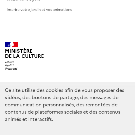
Contacts en région
Inscrire votre jardin et vos animations
MINISTÈRE
DE LA CULTURE
legifrance.gouv.fr
info.gouv.fr
Ce site utilise des cookies afin de vous proposer des
vidéos, des boutons de partage, des messages de
service-public.gouv.fr
data.gouv.fr
communication personnalisés, des remontées de
contenus de plateformes sociales et des contenus
animés et interactifs.
Crédits
Accessibilité : partiellement conforme
Mentions légales