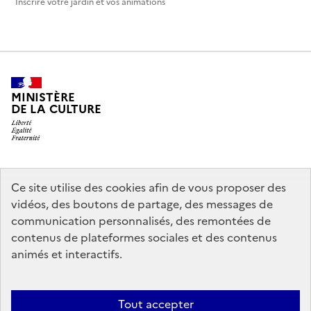
Inscrire votre jardin et vos animations
MINISTÈRE
DE LA CULTURE
legifrance.gouv.fr
info.gouv.fr
Ce site utilise des cookies afin de vous proposer des
vidéos, des boutons de partage, des messages de
service-public.gouv.fr
data.gouv.fr
communication personnalisés, des remontées de
contenus de plateformes sociales et des contenus
animés et interactifs.
Crédits
Accessibilité : partiellement conforme
Mentions légales
Politique d’utilisation des témoins de connexion (cookies)
Politique
Tout accepter