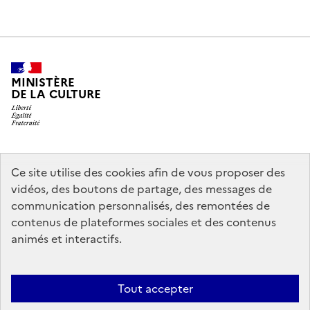
MINISTÈRE
DE LA CULTURE
legifrance.gouv.fr
info.gouv.fr
Ce site utilise des cookies afin de vous proposer des
vidéos, des boutons de partage, des messages de
service-public.gouv.fr
data.gouv.fr
communication personnalisés, des remontées de
contenus de plateformes sociales et des contenus
animés et interactifs.
Crédits
Accessibilité : partiellement conforme
Mentions légales
Politique d’utilisation des témoins de connexion (cookies)
Politique
Tout accepter
générale de protection des données
Nous contacter
Nos