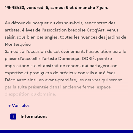
14h-18h30, vendredi 5, samedi 6 et dimanche 7 juin.
Au détour du bosquet ou des sous-bois, rencontrez des
artistes, élèves de l'association brédoise Croq'Art, venus
saisir, sous bien des angles, toutes les nuances des jardins de
Montesquieu.
Samedi, à l'occasion de cet événement, l'association aura le
plaisir d'accueillir l'artiste Dominique DORIÉ, peintre
impressionniste et abstrait de renom, qui partagera son
expertise et prodiguera de précieux conseils aux élèves.
Découvrez ainsi, en avant-première, les oeuvres qui seront
par la suite présentée dans l'ancienne ferme, espace
d'exposition du domaine.
+ Voir plus
Retrouvez toutes les informations et le programme complet
des Rendez-vous aux jardins 2026 au château de La Brède :
Informations
https://www.chateaulabrede.com/rendez-vous-aux-jardins