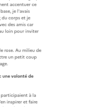
ement accentuer ce
ase, je l'avais
g du corps et je
avec des amis car
u loin pour inviter
 le rose. Au milieu de
ttre un petit coup
age.
ec une volonté de
i participaient à la
n inspirer et faire