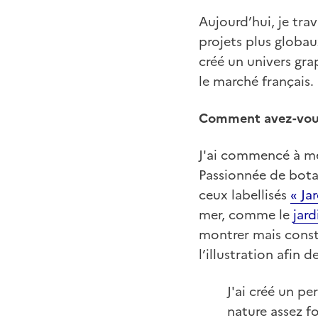
Aujourd’hui, je trav
projets plus globau
créé un univers grap
le marché français.
Comment avez-vous 
J'ai commencé à me 
Passionnée de bota
ceux labellisés
« Ja
mer, comme le
jard
montrer mais constr
l’illustration afin 
J'ai créé un p
nature assez f