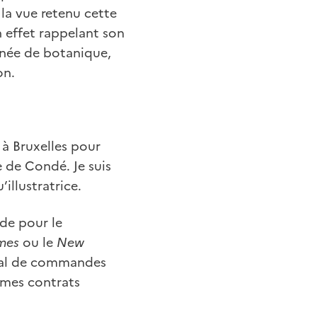
 la vue retenu cette
n effet rappelant son
nnée de botanique,
on.
s à Bruxelles pour
le de Condé. Je suis
illustratrice.
de pour le
mes
ou le
New
s mal de commandes
 mes contrats