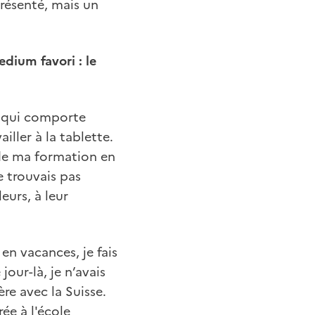
présenté, mais un
edium favori : le
et qui comporte
iller à la tablette.
s de ma formation en
e trouvais pas
eurs, à leur
en vacances, je fais
our-là, je n’avais
ère avec la Suisse.
ée à l'école