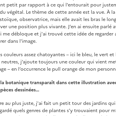
ent petit par rapport à ce qui l'entourait pour just
u végétal. Le thème de cette année est la vue. À la b
toïque, observatrice, mais elle avait les bras le lon
uver une position plus vivante. J’en ai ensuite parlé 
i me débloque et j'ai trouvé cette idée de regarder a
rer dans l'image.
es couleurs assez chatoyantes – ici le bleu, le vert et
 neutres, j’ajoute toujours une couleur qui vient me
age – en l’occurrence le pull orange de mon personn
la botanique transparaît dans cette illustration av
espèces dessinées…
re au plus juste, j'ai fait un petit tour des jardins qu
gardé quels genres de plantes s’y trouvaient pour m’e