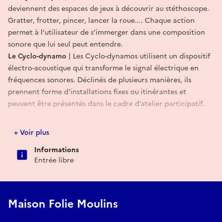
deviennent des espaces de jeux à découvrir au stéthoscope.
Gratter, frotter, pincer, lancer la roue.... Chaque action
permet à l’utilisateur de s’immerger dans une composition
sonore que lui seul peut entendre.
Le Cyclo-dynamo
| Les Cyclo-dynamos utilisent un dispositif
électro-acoustique qui transforme le signal électrique en
fréquences sonores. Déclinés de plusieurs manières, ils
prennent forme d’installations fixes ou itinérantes et
peuvent être présentés dans le cadre d’atelier participatif.
Dans le cadre de "Ça brasse à Moulins !', une journée pensée
+ Voir plus
collectivement et réunissant la maison Folie Moulins, le Prato,
Informations
la Courée Cacan, le Cirque du Bout du Monde et le Flow.
Entrée libre
Dans le cadre des Rendez-vous aux jardins 2026 organisé par
la Ville de Lille, du 05 au 07 juin 2026.
Gratuit
Maison Folie Moulins
À partir de 6 ans
, en accès libre