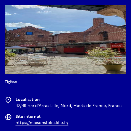
Samedi 06 juin
, 14 h à 19 h
Dimanche 07 juin
, 14 h à 19 h
Tigihan
Localisation
47/49 rue d'Arras Lille, Nord, Hauts-de-France, France
Site internet
https://maisonsfolie.lille.fr/