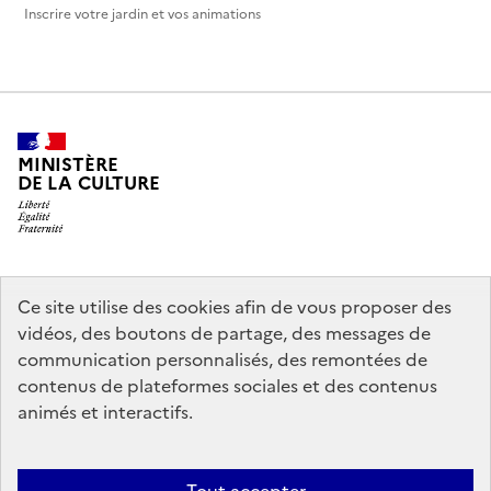
Inscrire votre jardin et vos animations
MINISTÈRE
DE LA CULTURE
legifrance.gouv.fr
info.gouv.fr
Ce site utilise des cookies afin de vous proposer des
vidéos, des boutons de partage, des messages de
service-public.gouv.fr
data.gouv.fr
communication personnalisés, des remontées de
contenus de plateformes sociales et des contenus
animés et interactifs.
Crédits
Accessibilité : partiellement conforme
Mentions légales
Politique d’utilisation des témoins de connexion (cookies)
Politique