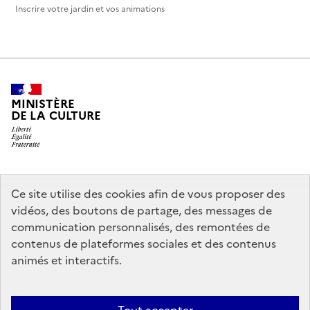
Inscrire votre jardin et vos animations
MINISTÈRE
DE LA CULTURE
legifrance.gouv.fr
info.gouv.fr
Ce site utilise des cookies afin de vous proposer des
vidéos, des boutons de partage, des messages de
service-public.gouv.fr
data.gouv.fr
communication personnalisés, des remontées de
contenus de plateformes sociales et des contenus
animés et interactifs.
Crédits
Accessibilité : partiellement conforme
Mentions légales
Politique d’utilisation des témoins de connexion (cookies)
Politique