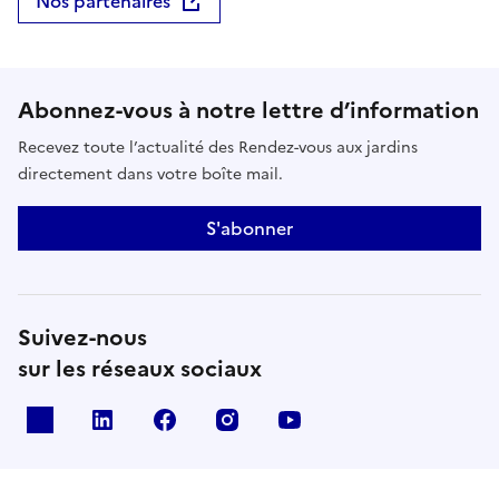
Nos partenaires
organisé par la Ville de Lille, du 05 au 07 juin 2026.
GratuitÀ partir de 6 ans, en accès libreSamedi 06
juin, 14 h à 19 hDimanche 07 juin, 14 h à 19 h
Abonnez-vous à notre lettre d’information
Recevez toute l’actualité des Rendez-vous aux jardins
directement dans votre boîte mail.
S'abonner
Suivez-nous
sur les réseaux sociaux
X
Linkedin
Facebook
Instagram
Youtube