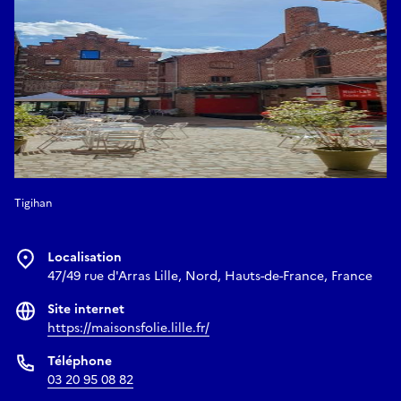
Tout public
Samedi 06 juin
, 20 h 30
Tigihan
Localisation
47/49 rue d'Arras Lille, Nord, Hauts-de-France, France
Site internet
https://maisonsfolie.lille.fr/
Téléphone
03 20 95 08 82