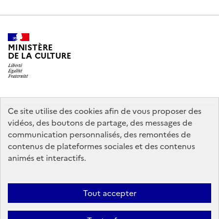
MINISTÈRE
DE LA CULTURE
legifrance.gouv.fr
info.gouv.fr
Ce site utilise des cookies afin de vous proposer des
vidéos, des boutons de partage, des messages de
service-public.gouv.fr
data.gouv.fr
communication personnalisés, des remontées de
contenus de plateformes sociales et des contenus
animés et interactifs.
Crédits
Accessibilité : partiellement conforme
Mentions légales
Politique d’utilisation des témoins de connexion (cookies)
Politique
Tout accepter
générale de protection des données
Nous contacter
Nos